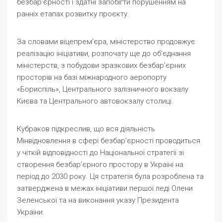
безбар’єрності і здатні запобігти порушенням на
ранніх етапах розвитку проєкту.
За словами віцепрем’єра, міністерство продовжує
реалізацію ініціативи, розпочату ще до об’єднання
міністерств, з побудови зразкових безбар’єрних
просторів на базі міжнародного аеропорту
«Бориспіль», Центрального залізничного вокзалу
Києва та Центрального автовокзалу столиці.
Кубраков підкреслив, що вся діяльність
Мінвідновлення в сфері безбар’єрності проводиться
у чіткій відповідності до Національної стратегії зі
створення безбар’єрного простору в Україні на
період до 2030 року. Ця стратегія була розроблена та
затверджена в межах ініціативи першої леді Олени
Зеленської та на виконання указу Президента
України.