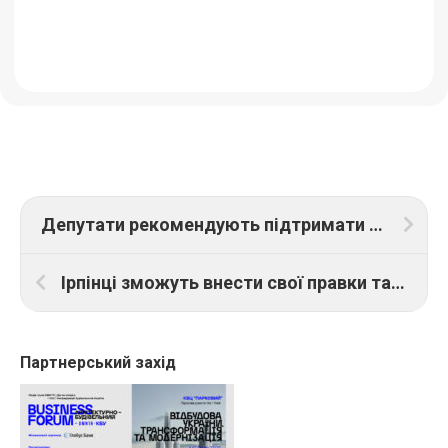
Депутати рекомендують підтримати закон про страхування інвестицій від воєнних ризиків
Ірпінці зможуть внести свої правки та пропозиції до «Плану відновлення Ірпінської громади»
Партнерський захід