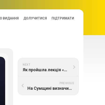
О ВИДАННЯ
ДОЛУЧИТИСЯ
ПІДТРИМАТИ
NEXT
Як пройшла лекція «Стратегічної візії» про створення ГО: відео, презентація, посібник
PREVIOUS
На Сумщині визначили, які об’єкти мають відновити першочергово