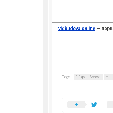
vidbudova.online
— перше
Tags:
E-Export School
Укр