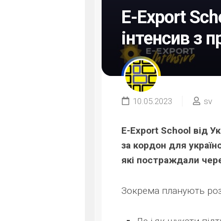
E-Export Sch
інтенсив з 
10.05.2023
sv
E-Export School від 
за кордон для україн
які постраждали через
Зокрема планують розг