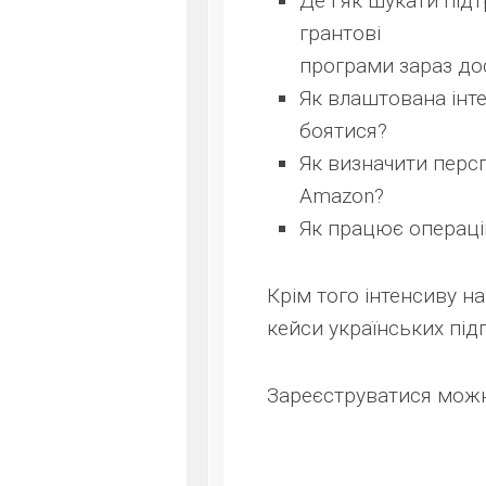
Де і як шукати під
грантові
програми зараз дос
Як влаштована інте
боятися?
Як визначити персп
Amazon?
Як працює операці
Крім того інтенсиву н
кейси українських під
Зареєструватися можна