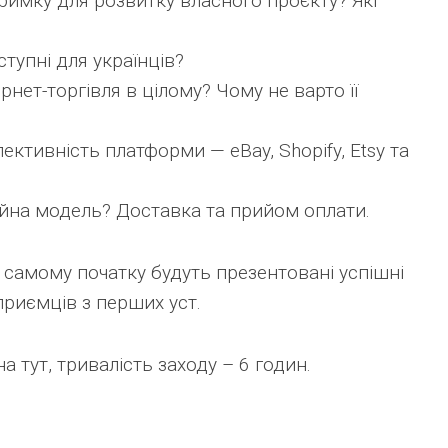
тримку для розвитку власного проєкту? Які
тупні для українців?
рнет-торгівля в цілому? Чому не варто її
ективність платформи — eBay, Shopify, Etsy та
йна модель? Доставка та прийом оплати.
а самому початку будуть презентовані успішні
приємців з перших уст.
 тут, тривалість заходу – 6 годин.