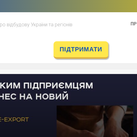
ПР
ро відбудову України та регіонів
ПІДТРИМАТИ