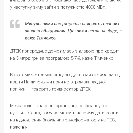
вийшов із 3700 МВт. Компанія має детальний план, як
у наступну зиму зайти з потужністю 4800 МВт.
Минулої зими нас рятувала наявність власних
запасів обладнання. Цієї зими легше не буде, –
каже Тімченко.
ДТЕК попередньо домовилась з владою про кредит
на 5 млрд грн за програмою 5-7-9, каже Тімченко.
В лютому я отримав чітку згоду, що ми отримаємо ці
кошти На липень ми поки не отримали жодної
копійки, – говорить гендиректор ДТЕК.
Міжнародні фінансові організації не фінансують
вугільні станції, тому не можуть напряму дати кошти
на відновлення блоків чи трансформаторів на ТЕС,
каже він.