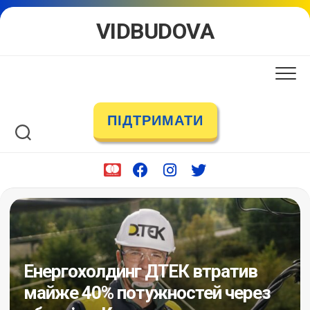
Skip
VIDBUDOVA
to
content
ПІДТРИМАТИ
Енергохолдинг ДТЕК втратив
майже 40% потужностей через