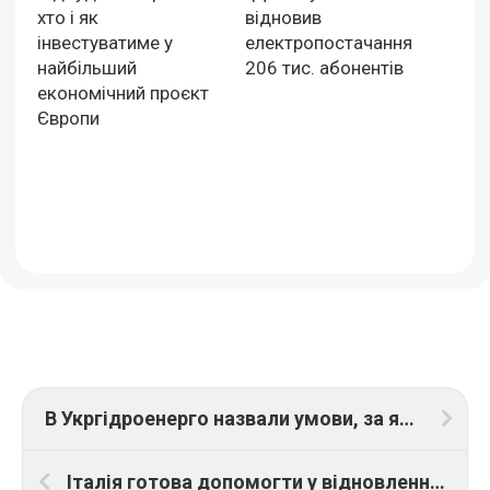
хто і як
відновив
інвестуватиме у
електропостачання
найбільший
206 тис. абонентів
економічний проєкт
Європи
В Укргідроенерго назвали умови, за яких Каховську ГЕС можуть не відбудовувати
Італія готова допомогти у відновленні Спасо-Преображенського собору, зруйнованого ракетами росіян