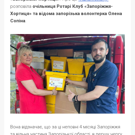
розповіла
очільниця Ротарі Клуб «Запоріжжя-
Хортиця» та відома запорізька волонтерка Олена
Сопіна
.
Вона відзначає, що за ці неповні 4 місяці Запоріжжя
та вільна частина Запорізької області, в першу чергу