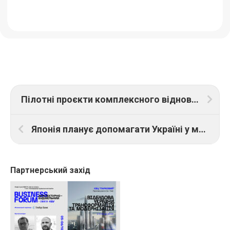
Пілотні проєкти комплексного відновлення у Херсонській, Київській та Чернігівській областях почнуться у вересні – Найєм
Японія планує допомагати Україні у модернізації та відновленні зрошувальних систем
Партнерський захід