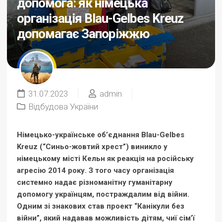
допомога: як німецька
організація Blau-Gelbes Kreuz
допомагає Запоріжжю
31.07.2023
admin
Відбудова України
Німецько-українське об’єднання Blau-Gelbes
Kreuz (“Синьо-жовтий хрест”) виникло у
німецькому місті Кельн як реакція на російську
агресію 2014 року. З того часу організація
системно надає різноманітну гуманітарну
допомогу українцям, постраждалим від війни.
Одним зі знакових став проект “Канікули без
війни”, який надавав можливість дітям, чиї сім’ї