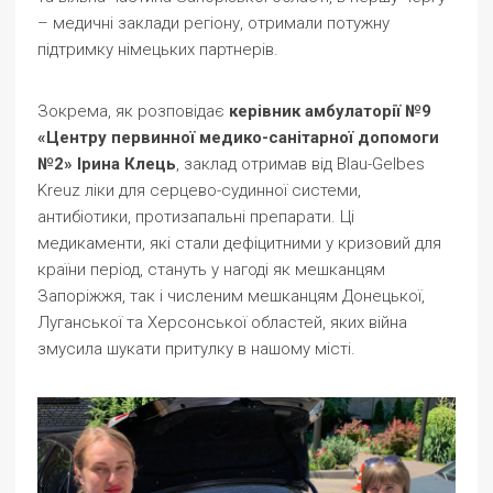
– медичні заклади регіону, отримали потужну
підтримку німецьких партнерів.
Зокрема, як розповідає
керівник амбулаторії №9
«Центру первинної медико-санітарної допомоги
№2» Ірина Клець
, заклад отримав від Blau-Gelbes
Kreuz ліки для серцево-судинної системи,
антибіотики, протизапальні препарати. Ці
медикаменти, які стали дефіцитними у кризовий для
країни період, стануть у нагоді як мешканцям
Запоріжжя, так і численим мешканцям Донецької,
Луганської та Херсонської областей, яких війна
змусила шукати притулку в нашому місті.