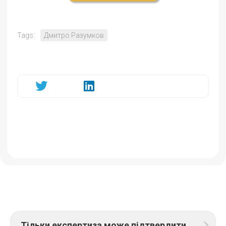
Tags:
Дмитро Разумков
Тільки експертиза може підтвердити, чи можливо зберегти будинки – Терехов про відновлення житла у Харкові