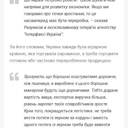
Що наразі потрібно робити? Треба шукати нові
напрями для розвитку економіки. Якщо ми
говоримо про точки зростання, то це
насамперед має бути переробка, – сказав
Разумков в ексклюзивному інтерв’ю агентству
“Інтерфакс-Україна”.
За його словами, Україна завжди була аграрною
країною, яка торгувала сировиною, а треба торгувати
готовою або частково переробленою продукцією.
Зрозуміло, що борошно коштуватиме дорожче,
ніж пшениця, а вироблені з цього борошна
макарони будуть іще дорожчими. Тобто додана
вартість вища, експортна виручка більша,
рівень зарплат твоїх співробітників зросте.
Крім того, покращується логістика: не треба
вести потяги із зерном за кордон і замість
одного потяга із зерном треба буде вивезти