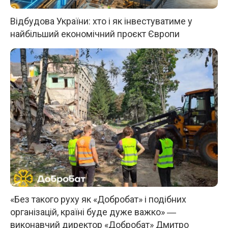
Відбудова України: хто і як інвестуватиме у
найбільший економічний проєкт Європи
«Без такого руху як «Добробат» і подібних
організацій, країні буде дуже важко» ―
виконавчий директор «Добробат» Дмитро