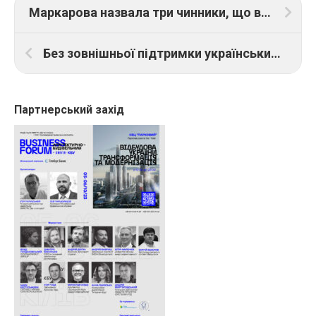
Маркарова назвала три чинники, що впливатимуть на темпи відбудови України
Без зовнішньої підтримки український агросектор може відновлюватися до 2040
Партнерський захід