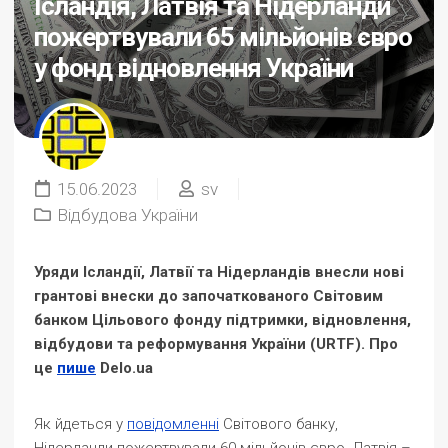
Ісландія, Латвія та Нідерланди
пожертвували 65 мільйонів євро
у фонд відновлення України
15.06.2023
sv
Відбудова України
Уряди Ісландії, Латвії та Нідерландів внесли нові
грантові внески до започаткованого Світовим
банком Цільового фонду підтримки, відновлення,
відбудови та реформування України (URTF). Про
це
пише
Delo.ua
Як йдеться у
повідомленні
Світового банку,