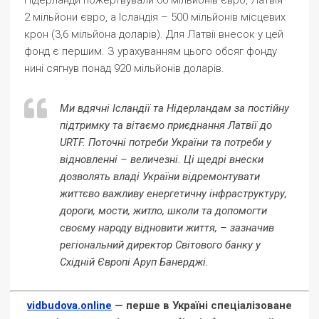
Нідерланди пожертвували 60 мільйонів євро, Латвія –
2 мільйони євро, а Ісландія – 500 мільйонів місцевих
крон (3,6 мільйона доларів). Для Латвії внесок у цей
фонд є першим. З урахуванням цього обсяг фонду
нині сягнув понад 920 мільйонів доларів.
Ми вдячні Ісландії та Нідерландам за постійну
підтримку та вітаємо приєднання Латвії до
URTF. Поточні потреби України та потреби у
відновленні – величезні. Ці щедрі внески
дозволять владі України відремонтувати
життєво важливу енергетичну інфраструктуру,
дороги, мости, житло, школи та допомогти
своєму народу відновити життя, – зазначив
регіональний директор Світового банку у
Східній Європі Аруп Банерджі.
vidbudova.online
— перше в Україні спеціалізоване