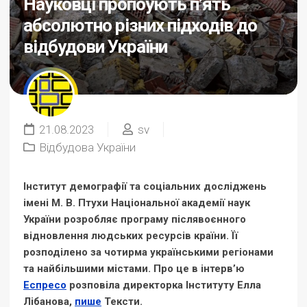
Науковці пропоують п’ять
абсолютно різних підходів до
відбудови України
21.08.2023
sv
Відбудова України
Інститут демографії та соціальних досліджень
імені М. В. Птухи Національної академії наук
України розробляє програму післявоєнного
відновлення людських ресурсів країни. Її
розподілено за чотирма українськими регіонами
та найбільшими містами. Про це в інтерв’ю
Еспресо
розповіла директорка Інституту Елла
Лібанова,
пише
Тексти.