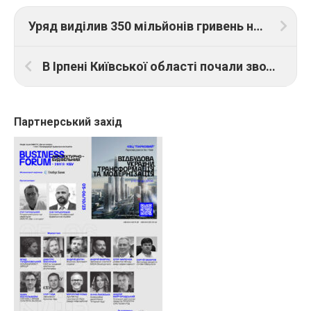
Уряд виділив 350 мільйонів гривень на відбудову ТЕС та ТЕЦ
В Ірпені Київської області почали зводити перший у країні житловий будинок за 3D-технологією
Партнерський захід