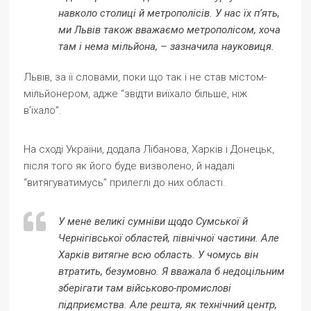
навколо столиці й метрополісів. У нас їх п’ять,
ми Львів також вважаємо метрополісом, хоча
там і нема мільйона, – зазначила науковиця.
Львів, за її словами, поки що так і не став містом-
мільйонером, адже “звідти виїхало більше, ніж
в’їхало”.
На сході України, додала Лібанова, Харків і Донецьк,
після того як його буде визволено, й надалі
“витягуватимусь” прилеглі до них області.
У мене великі сумніви щодо Сумської й
Чернігівської областей, північної частини. Але
Харків витягне всю область. У чомусь він
втратить, безумовно. Я вважала б недоцільним
зберігати там військово-промислові
підприємства. Але решта, як технічний центр,