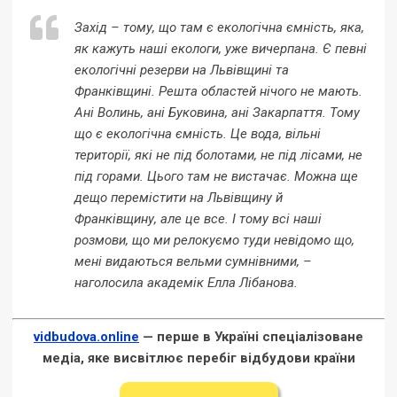
Захід – тому, що там є екологічна ємність, яка,
як кажуть наші екологи, уже вичерпана. Є певні
екологічні резерви на Львівщині та
Франківщині. Решта областей нічого не мають.
Ані Волинь, ані Буковина, ані Закарпаття. Тому
що є екологічна ємність. Це вода, вільні
території, які не під болотами, не під лісами, не
під горами. Цього там не вистачає. Можна ще
дещо перемістити на Львівщину й
Франківщину, але це все. І тому всі наші
розмови, що ми релокуємо туди невідомо що,
мені видаються вельми сумнівними, –
наголосила академік Елла Лібанова.
vidbudova.online
— перше в Україні спеціалізоване
медіа, яке висвітлює перебіг відбудови країни