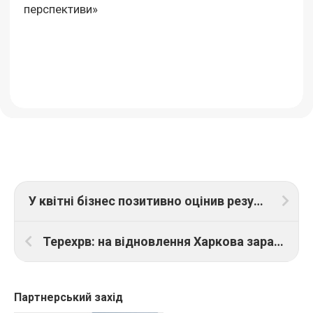
перспективи»
У квітні бізнес позитивно оцінив результати своєї діяльності. Це вперше з жовтня 2021
Терехрв: на відновлення Харкова зараз потрібно близько 9,5 мільярдів доларів
Партнерський захід