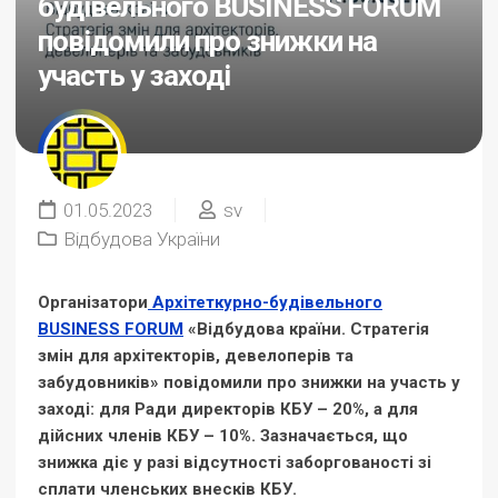
будівельного BUSINESS FORUM
повідомили про знижки на
участь у заході
01.05.2023
sv
Відбудова України
Організатори
Архітет
к
урно-будівельного
BUSINESS FORUM
«Відбудова країни. Стратегія
змін для архітекторів, девелоперів та
забудовників» повідомили про знижки на участь у
заході: для Ради директорів КБУ – 20%, а для
дійсних членів КБУ – 10%. Зазначається, що
знижка діє у разі відсутності заборгованості зі
сплати членських внесків КБУ.