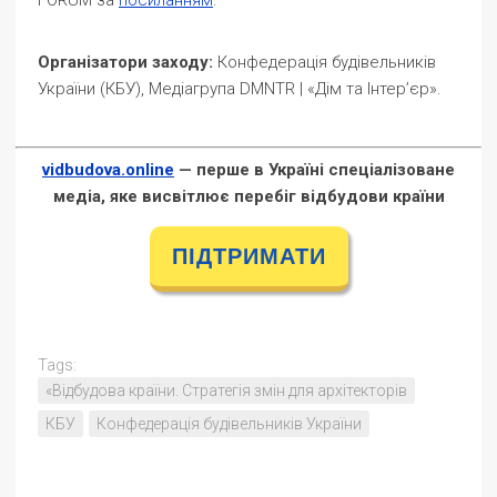
FORUM за
посиланням
.
Організатори заходу:
Конфедерація будівельників
України (КБУ), Медіагрупа DMNTR | «Дім та Інтер’єр».
vidbudova.online
— перше в Україні спеціалізоване
медіа, яке висвітлює перебіг відбудови країни
ПІДТРИМАТИ
Tags:
«Відбудова країни. Стратегія змін для архітекторів
КБУ
Конфедерація будівельників України