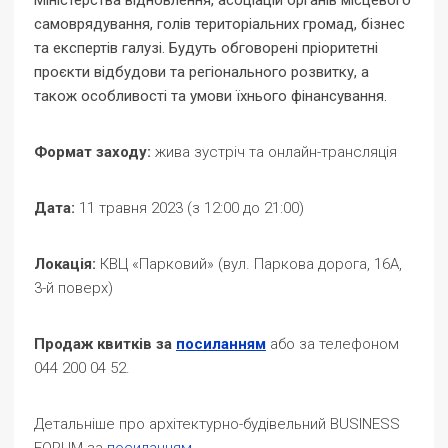
Міністерства відновлення, асоціацій органів місцевого
самоврядування, голів територіальних громад, бізнес
та експертів галузі. Будуть обговорені пріоритетні
проєкти відбудови та регіонального розвитку, а
також особливості та умови їхнього фінансування.
Формат заходу:
жива зустріч та онлайн-трансляція
Дата:
11 травня 2023 (з 12:00 до 21:00)
Локація:
КВЦ «Парковий» (вул. Паркова дорога, 16А,
3-й поверх)
Продаж квитків за
посиланням
або за телефоном
044 200 04 52.
Детальніше про архітектурно-будівельний BUSINESS