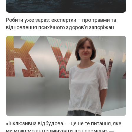
Робити уже зараз: експертки – про травми та
відновлення психічного здоров’я запоріжан
«Інклюзивна відбудова ― це не те питання, яке
ми можемо відтермінувати до перемоги» ―