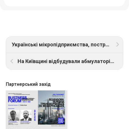
Українські мікропідприємства, постраждалі під час війни, отримають до 4000 євро на відновлення
На Київщині відбудували абмулаторію, цілком зруйновану росіянами
Партнерський захід