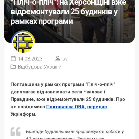
“Пліч-о-пліч”: на Херсонщіні вже
відремонтували 25 будинків у
рамках програми
14.08.2023
sv
Відбудова України
Полтавщина у рамках програми “Пліч-о-пліч”
допомагає відновлювати села Чкалове і
Правдине, вже відремонтували 25 будинків. Про
це повідомила
Полтавська ОВА
,
передає
Укрінформ.
Бригади будівельників продовжують роботи у