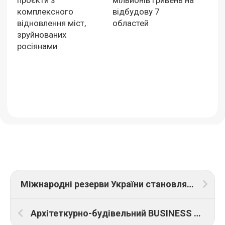
проєкти з
мільйонів гривень на
комплексного
відбудову 7
відновлення міст,
областей
зруйнованих
росіянами
Міжнародні резерви України становлять 35,9 млрд дол. Це рекордний показник з серпня 2011 року
Архітеткурно-будівельний BUSINESS FORUM об’єднає понад 4000 гостей та 3 головні тематичні дискусійні блоки