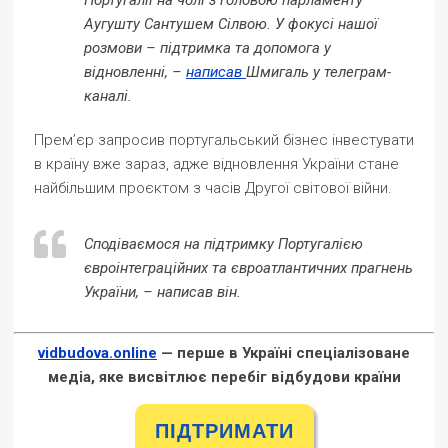
Португалії на чолі з головою парламенту
Аугушту Сантушем Сілвою. У фокусі нашої
розмови – підтримка та допомога у
відновленні, –
написав
Шмигаль у телеграм-
каналі.
Прем’єр запросив португальський бізнес інвестувати
в країну вже зараз, адже відновлення України стане
найбільшим проєктом з часів Другої світової війни.
Сподіваємося на підтримку Португалією
євроінтеграційних та євроатлантичних прагнень
України, – написав він.
vidbudova.online
— перше в Україні спеціалізоване
медіа, яке висвітлює перебіг відбудови країни
ПІДТРИМАТИ