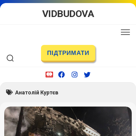
Skip
VIDBUDOVA
to
content
ПІДТРИМАТИ
Анатолій Куртєв