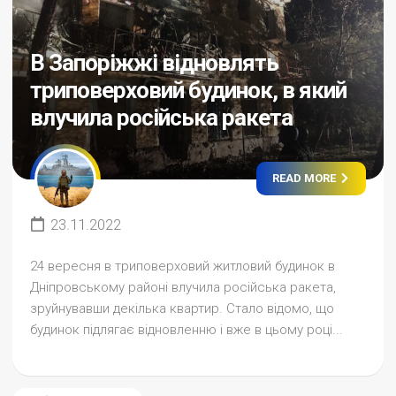
В Запоріжжі відновлять
триповерховий будинок, в який
влучила російська ракета
READ MORE
23.11.2022
24 вересня в триповерховий житловий будинок в
Дніпровському районі влучила російська ракета,
зруйнувавши декілька квартир. Стало відомо, що
будинок підлягає відновленню і вже в цьому році...