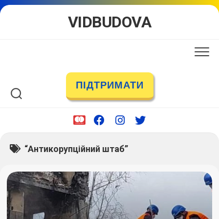
Skip
VIDBUDOVA
to
content
ПІДТРИМАТИ
“Антикорупційний штаб”