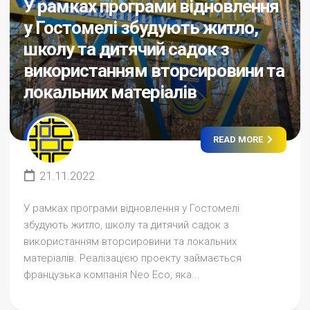
У рамках програми відновлення
у Гостомелі збудують житло,
школу та дитячий садок з
використанням вторсировини та
локальних матеріалів
READ MORE
21.11.2022
У рамках програми відновлення у Гостомелі
збудують житло, школу та дитячий садок з
використанням вторсировини та локальних
матеріалів. Реалізацією проекту займається
французька компанія Neo Eco, яка...