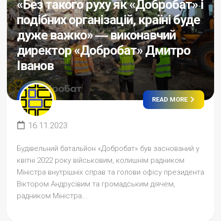
«Без такого руху як «Добробат» і
подібних організацій, країні буде
дуже важко» ― виконавчий
директор «Добробат» Дмитро
Іванов
READ MORE
16.11.2023
Будівельний батальйон «Добробат» був заснований у
квітні 2022 року військовим, колишнім радником
Міністра внутрішніх справ та голови офісу президента
Віктором Андрусівим та громадським діячем,
радником Міністра...