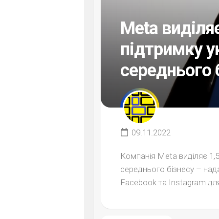
Meta виділяє
підтримку у
середнього 
09.11.2022
Компанія Meta виділяє 1,5
середнього бізнесу – нада
Facebook та Instagram для