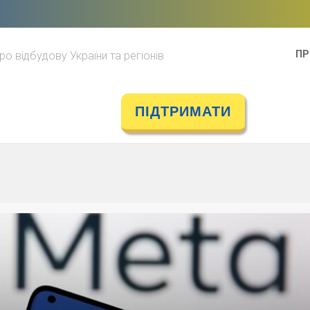
ПР
ро відбудову України та регіонів
ПІДТРИМАТИ