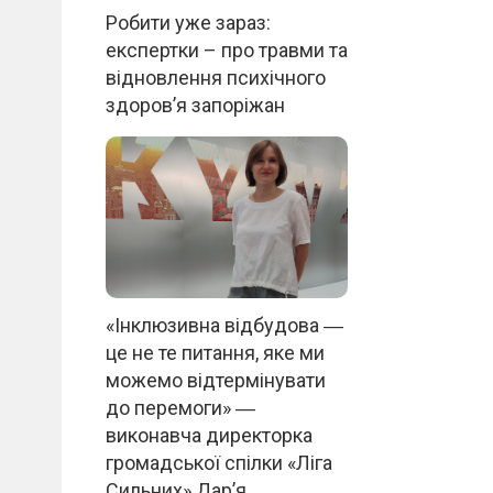
Робити уже зараз:
експертки – про травми та
відновлення психічного
здоров’я запоріжан
«Інклюзивна відбудова ―
це не те питання, яке ми
можемо відтермінувати
до перемоги» ―
виконавча директорка
громадської спілки «Ліга
Сильних» Дар’я