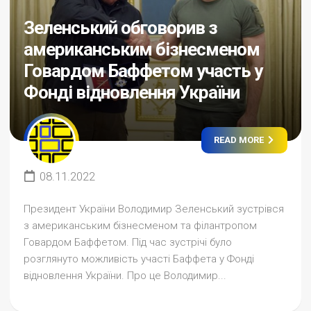
Зеленський обговорив з
американським бізнесменом
Говардом Баффетом участь у
Фонді відновлення України
READ MORE
08.11.2022
Президент України Володимир Зеленський зустрівся
з американським бізнесменом та філантропом
Говардом Баффетом. Під час зустрічі було
розглянуто можливість участі Баффета у Фонді
відновлення України. Про це Володимир...