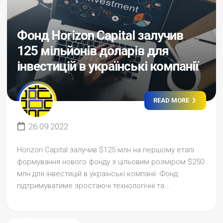
Фонд Horizon Capital залучив
125 мільйонів доларів для
інвестицій в українські компанії
READ MORE
26.09.2022
Horizon Capital залучив $125 млн на першому етапі
формування нового фонду з цільовим розміром $250
млн для інвестицій в українські компанії. Фонд
підтримуватиме зростаючі технологічні та...