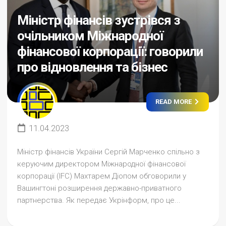
Міністр фінансів зустрівся з
очільником Міжнародної
фінансової корпорації: говорили
про відновлення та бізнес
READ MORE
11.04.2023
Міністр фінансів України Сергій Марченко спільно з
керуючим директором Міжнародної фінансової
корпорації (IFC) Махтарем Діопом обговорили у
Вашингтоні розширення державно-приватного
партнерства. Як передає Укрінформ, про це...