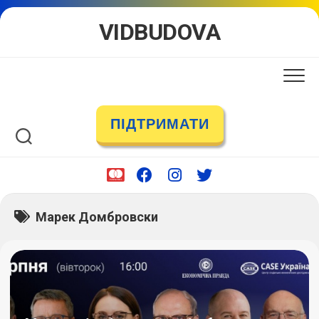
Skip
VIDBUDOVA
to
content
ПІДТРИМАТИ
Марек Домбровски