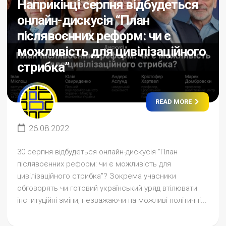
Наприкінці серпня відбудеться
онлайн-дискусія “План
післявоєнних реформ: чи є
можливість для цивілізаційного
стрибка”
READ MORE
26.08.2022
30 серпня відбудеться онлайн-дискусія “План
післявоєнних реформ: чи є можливість для
цивілізаційного стрибка”? Зокрема учасники
обговорять чи готовий український уряд втілювати
інституційні зміни, незважаючи на можливі політичні...