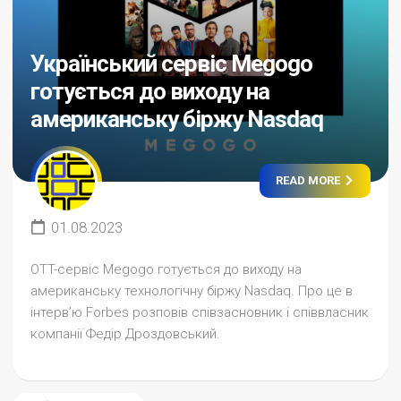
Український сервіс Megogo
готується до виходу на
американську біржу Nasdaq
READ MORE
01.08.2023
OTT-сервіс Megogo готується до виходу на
американську технологічну біржу Nasdaq. Про це в
інтерв’ю Forbes розповів співзасновник і співвласник
компанії Федір Дроздовський.