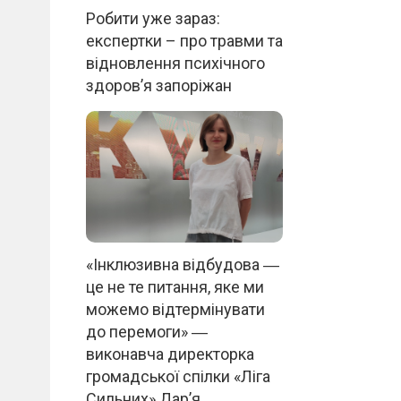
Робити уже зараз:
експертки – про травми та
відновлення психічного
здоров’я запоріжан
«Інклюзивна відбудова ―
це не те питання, яке ми
можемо відтермінувати
до перемоги» ―
виконавча директорка
громадської спілки «Ліга
Сильних» Дар’я