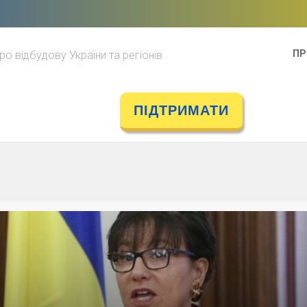
ПР
ро відбудову України та регіонів
ПІДТРИМАТИ