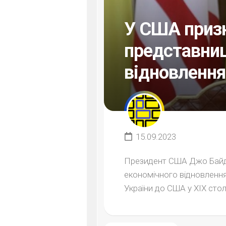
У США призн
представниц
відновлення
15.09.2023
Президент США Джо Байде
економічного відновлення 
України до США у ХІХ столі