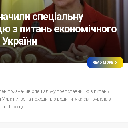
ачили спеціальну
ю з питань економічного
 України
READ MORE
н призначив спеціальну представницю з питань
України, вона походить з родини, яка емігрувала з
тті. Про це...