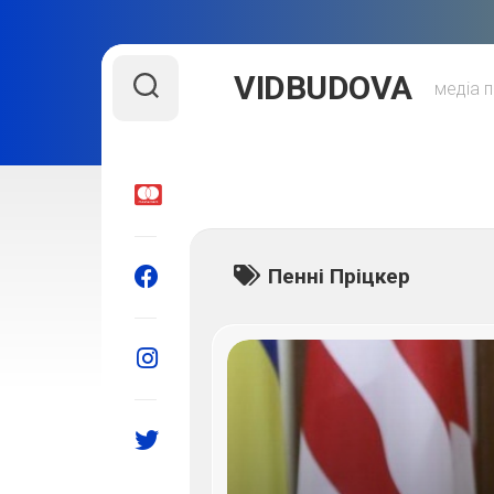
Skip
VIDBUDOVA
to
медіа п
content
Пенні Пріцкер