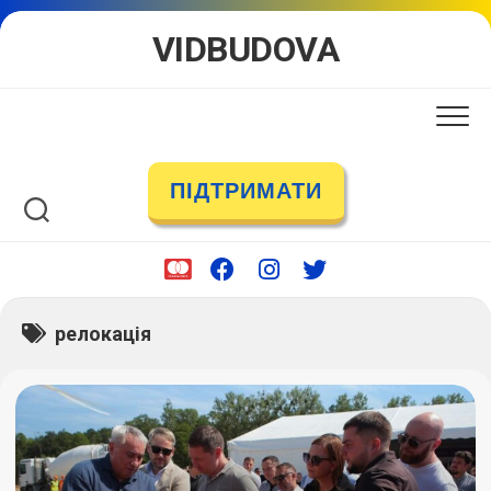
Skip
VIDBUDOVA
to
content
ПІДТРИМАТИ
релокація