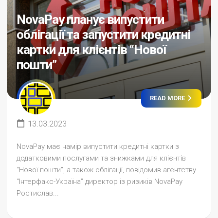
NovaPay планує випустити
облігації та запустити кредитні
картки для клієнтів “Нової
пошти”
READ MORE
13.03.2023
NovaPay має намір випустити кредитні картки з
додатковими послугами та знижками для клієнтів
“Нової пошти”, а також облігації, повідомив агентству
“Інтерфакс-Україна” директор із ризиків NovaPay
Ростислав...