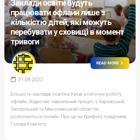
Заклади освіти будуть
працювати офлайн лише з
кількістю дітей, які можуть
перебувати у сховищі в момент
тривоги
READ MORE
31.08.2022
Більшість закладів освіти в Києві розпочне роботу
офлайн. Водночас навчальний процес у Харківській,
Запорізький та Миколаївський областях
розпочнеться онлайн. Про це на брифінгу повідомив
Голова Комітету...