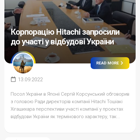
Корпорацію Hitachi запросили
до участі у відбудові України
READ MORE
13.09.2022
Посол України в Японії Сергій Корсунський обговорив
з головою Ради директорів компанії Hitachi Тошіакі
Хігашихара перспективи участі компанії у проектах
відбудови України як термінового характеру, так...