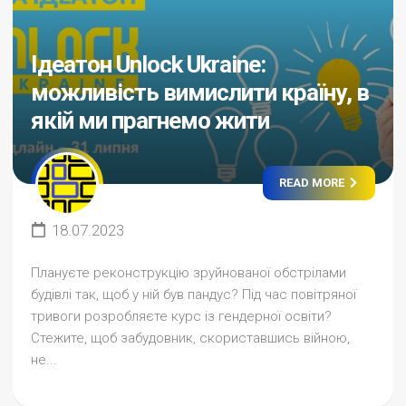
Ідеатон Unlock Ukraine:
можливість вимислити країну, в
якій ми прагнемо жити
READ MORE
18.07.2023
Плануєте реконструкцію зруйнованої обстрілами
будівлі так, щоб у ній був пандус? Під час повітряної
тривоги розробляєте курс із гендерної освіти?
Стежите, щоб забудовник, скориставшись війною,
не...