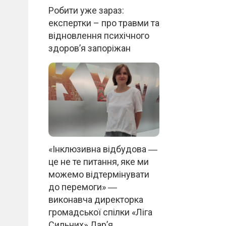
Робити уже зараз:
експертки – про травми та
відновлення психічного
здоров’я запоріжан
«Інклюзивна відбудова ―
це не те питання, яке ми
можемо відтермінувати
до перемоги» ―
виконавча директорка
громадської спілки «Ліга
Сильних» Дар’я