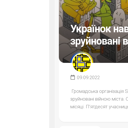
Українок на
зруйновані 
09.09.2022
Громадська організація 
зруйновані війною міста. 
місяці. П’ятдесят учасниць