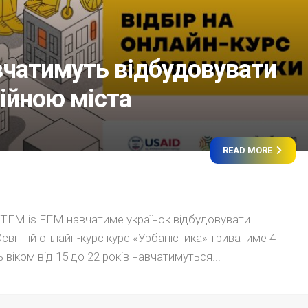
вчатимуть відбудовувати
війною міста
READ MORE
STEM is FEM навчатиме українок відбудовувати
Освітній онлайн-курс курс «Урбаністика» триватиме 4
 віком від 15 до 22 років навчатимуться...