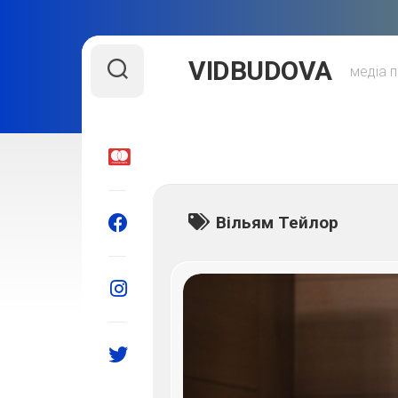
Skip
VIDBUDOVA
to
медіа п
content
Вільям Тейлор