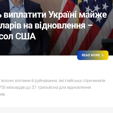
ь виплатити Україні майже
ларів на відновлення –
осол США
READ MORE
 воєнні злочини й руйнування, які її війська спричинили
 $750 мільярдів до $1 трильйона для відновлення
в...