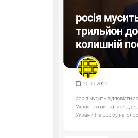
росія мусит
трильйон до
колишній п
25.10.2022
росія мусить відповісти за
Україні, та виплатити від
України.На цьому наголоси