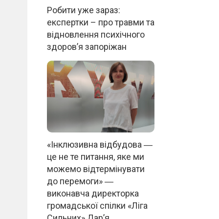
Робити уже зараз:
експертки – про травми та
відновлення психічного
здоров’я запоріжан
«Інклюзивна відбудова ―
це не те питання, яке ми
можемо відтермінувати
до перемоги» ―
виконавча директорка
громадської спілки «Ліга
Сильних» Дар’я