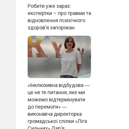
Робити уже зараз:
експертки – про травми та
відновлення психічного
здоров’я запоріжан
«Інклюзивна відбудова ―
це не те питання, яке ми
можемо відтермінувати
до перемоги» ―
виконавча директорка
громадської спілки «Ліга
Сильних» Дар’я