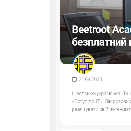
Beetroot Ac
безплатний 
21.04.2023
Шведсько-українська IT-ш
«Вступ до ІТ». Він розрах
реалізувати свій потенціал