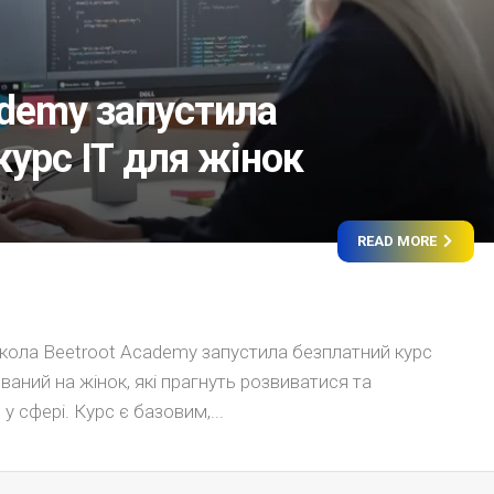
ademy запустила
курс ІТ для жінок
READ MORE
кола Beetroot Academy запустила безплатний курс
ований на жінок, які прагнуть розвиватися та
 у сфері. Курс є базовим,...