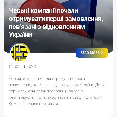
Чеські компанії почали
отримувати перші замовлення,
пов’язані з відновленням
України
READ MORE
03.11.2023
Чеські компанії почали отримувати перші
замовлення, пов’язані з відновленням України. Деякі
отримали конкретні пропозиції і зараз їх
реалізовують, інші знаходяться на стадії підготовки.
Компанії почали постачати...