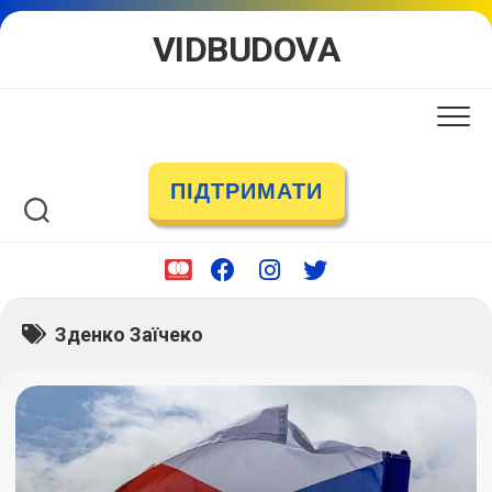
Skip
VIDBUDOVA
to
content
ПІДТРИМАТИ
Зденко Заїчеко