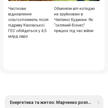
Часткове
Обміняли віп-котеджі
відновлення
на зруйновані в
сільгоспземель після
Чаплино будинки. Як
підриву Каховської
“скляний бізнес”
ГЕС обійдеться у 4,5
працює під час війни
млрд євро
Енергетика та житло: Марченко розповів про пріоритети відбудови