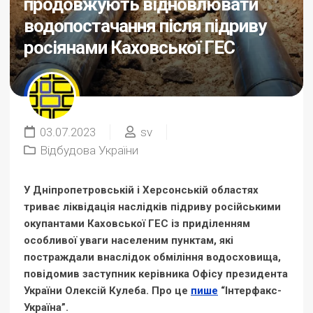
продовжують відновлювати
водопостачання після підриву
росіянами Каховської ГЕС
03.07.2023
sv
Відбудова України
У Дніпропетровській і Херсонській областях
триває ліквідація наслідків підриву російськими
окупантами Каховської ГЕС із приділенням
особливої уваги населеним пунктам, які
постраждали внаслідок обміління водосховища,
повідомив заступник керівника Офісу президента
України Олексій Кулеба. Про це
пише
“Інтерфакс-
Україна”.