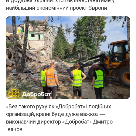
Відбудова України: хто і як інвестуватиме у
найбільший економічний проєкт Європи
«Без такого руху як «Добробат» і подібних
організацій, країні буде дуже важко» ―
виконавчий директор «Добробат» Дмитро
Іванов