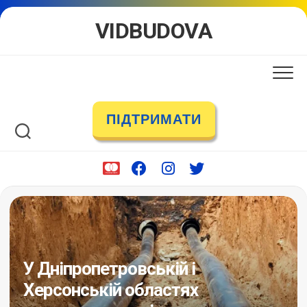
Skip
VIDBUDOVA
to
content
ПІДТРИМАТИ
У Дніпропетровській і
Херсонській областях