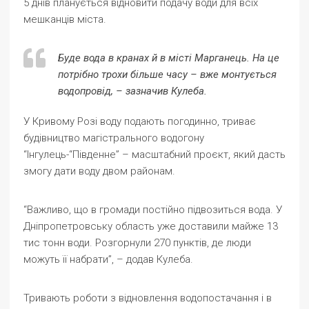
5 днів планується відновити подачу води для всіх
мешканців міста.
Буде вода в кранах й в місті Марганець. На це
потрібно трохи більше часу – вже монтується
водопровід, – зазначив Кулеба.
У Кривому Розі воду подають погодинно, триває
будівництво магістрального водогону
“Інгулець-“Південне” – масштабний проєкт, який дасть
змогу дати воду двом районам.
“Важливо, що в громади постійно підвозиться вода. У
Дніпропетровську область уже доставили майже 13
тис тонн води. Розгорнули 270 пунктів, де люди
можуть її набрати”, – додав Кулеба.
Тривають роботи з відновлення водопостачання і в