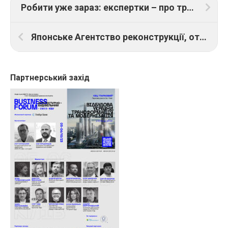
Робити уже зараз: експертки – про травми та відновлення психічного здоров’я запоріжан
Японське Агентство реконструкції, отове допомагати Агентству відновлення України
Партнерський захід