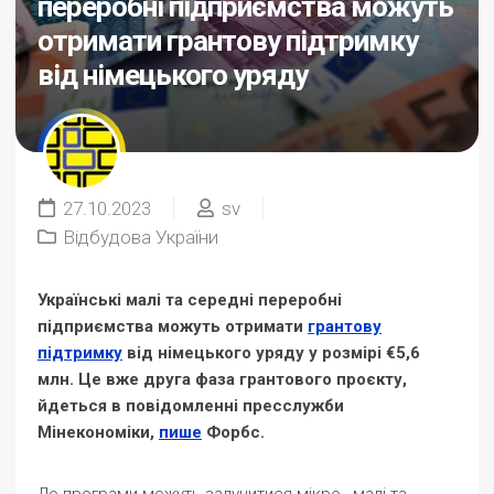
переробні підприємства можуть
отримати грантову підтримку
від німецького уряду
27.10.2023
sv
Відбудова України
Українські малі та середні переробні
підприємства можуть отримати
грантову
підтримку
від німецького уряду у розмірі €5,6
млн. Це вже друга фаза грантового проєкту,
йдеться в повідомленні пресслужби
Мінекономіки,
пише
Форбс.