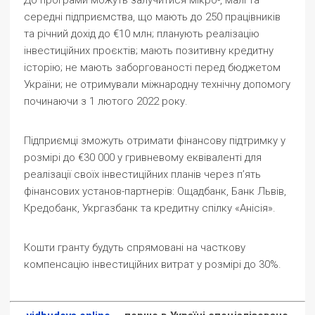
До програми можуть залучитися мікро-, малі та
середні підприємства, що мають до 250 працівників
та річний дохід до €10 млн; планують реалізацію
інвестиційних проєктів; мають позитивну кредитну
історію; не мають заборгованості перед бюджетом
України; не отримували міжнародну технічну допомогу
починаючи з 1 лютого 2022 року.
Підприємці зможуть отримати фінансову підтримку у
розмірі до €30 000 у гривневому еквіваленті для
реалізації своїх інвестиційних планів через п’ять
фінансових установ-партнерів: Ощадбанк, Банк Львів,
Кредобанк, Укргазбанк та кредитну спілку «Анісія».
Кошти гранту будуть спрямовані на часткову
компенсацію інвестиційних витрат у розмірі до 30%.