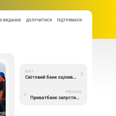
О ВИДАННЯ
ДОЛУЧИТИСЯ
ПІДТРИМАТИ
NEXT
Світовий банк оцінив потреби України у коштах на відновлення мінімум у 411 мільярдів доларів
PREVIOUS
Приватбанк запустив програму підтримки експортерів. Які умови