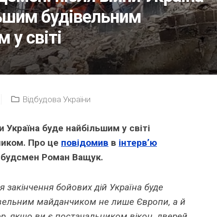
ьшим будівельним
 у світі
Відбудова України
и Україна буде найбільшим у світі
иком. Про це
повідомив
в
інтерв’ю
мбудсмен Роман Ващук.
я закінчення бойових дій Україна буде
вельним майданчиком не лише Європи, а й
пер, якщо ви є постачальником вікон, дверей,