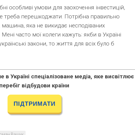
ібні особливі умови для заохочення інвестицій,
 не треба перешкоджати. Потрібна правильно
а машина, яка не викидає несподіваних
Мені часто мої колеги кажуть: якби в Україні
країнські закони, то життя для всіх було б
 в Україні спеціалізоване медіа, яке висвітлює
перебіг відбудови країни
ПІДТРИМАТИ
оман Ващук