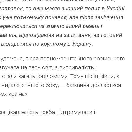
аправок, то вже маєте значний попит в Україні.
 уже потихеньку почався, але після закінчення
переключиться на значно інший рівень і
зав він, відповідаючи на запитання, чи готовий
 вкладатися по-крупному в Україну.
будсмена, після повномасштабного російського
вучала на весь світ, а витривалість і
 стали загальновідомими. Тому після війни, з
їни, але, з іншого боку, — бажання докластися
ьох країнах.
ацікавленість треба підтримувати і