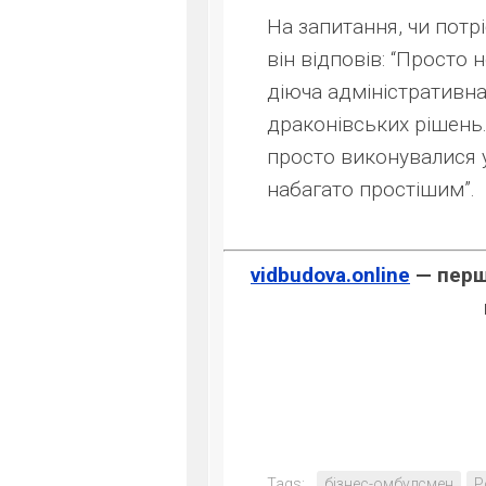
На запитання, чи потр
він відповів: “Просто
діюча адміністративн
драконівських рішень. 
просто виконувалися у
набагато простішим”.
vidbudova.online
— перше
Tags:
бізнес-омбудсмен
Р