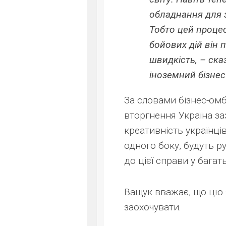
обладнання для з
Тобто цей процес
бойових дій він 
швидкість, – ска
іноземний бізнес
За словами бізнес-ом
вторгнення Україна заз
креативність українців
одного боку, будуть ру
до цієї справи у багат
Ващук вважає, що цю з
заохочувати.