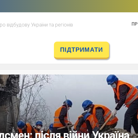
ПР
ро відбудову України та регіонів
ПІДТРИМАТИ
смен: після війни Україна