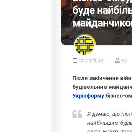
буде найбіл
майданчиком
23.03.2023
sv
Після закінчення війн
будівельним майданч
Укрінформу
бізнес-о
Я думаю, що післ
найбільшим буді
світу. Навіть те