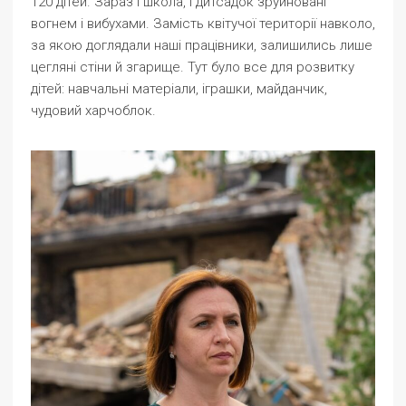
120 дітей. Зараз і школа, і дитсадок зруйновані
вогнем і вибухами. Замість квітучої території навколо,
за якою доглядали наші працівники, залишились лише
цегляні стіни й згарище. Тут було все для розвитку
дітей: навчальні матеріали, іграшки, майданчик,
чудовий харчоблок.