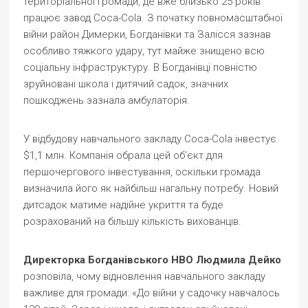
територіальної громади, де вже близько 25 років
працює завод Coca-Cola. З початку повномасштабної
війни район Димерки, Богданівки та Залісся зазнав
особливо тяжкого удару, тут майже знищено всю
соціальну інфраструктуру. В Богданівці повністю
зруйновані школа і дитячий садок, значних
пошкоджень зазнала амбулаторія.
У відбудову навчального закладу Coca-Cola інвестує
$1,1 млн. Компанія обрала цей об’єкт для
першочергового інвестування, оскільки громада
визначила його як найбільш нагальну потребу. Новий
дитсадок матиме надійне укриття та буде
розрахований на більшу кількість вихованців.
Директорка Богданівського НВО Людмила Дейко
розповіла, чому відновлення навчального закладу
важливе для громади: «До війни у садочку навчалось