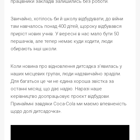
працівники закладів залишились без роботи.
Звичайно, хотілось би й школу відбудувати, до війни
там навчалось понад 400 дітей, щороку відбувався
приріст нових учнів. У вересні в нас мало бути 50
першачків, але тепер немає куди ходити, люди
обирають інші школи.
Коли новина про відновлення дитсадка з’явилась у
наших місцевих групах, люди надзвичайно зраділи.
Для багатьох це чи не єдина хороша звістка за
останні місяці, що дає надію. Наразі наше
керівництво доопрацьовує проєкт відбудови.
Принаймні завдяки Coca-Cola ми маємо впевненість
щодо долі дитсадочка».