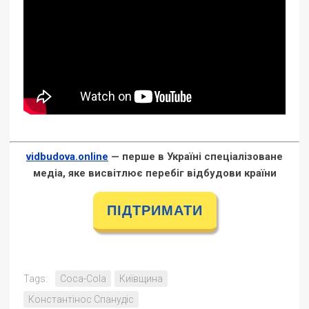
vidbudova.online
— перше в Україні спеціалізоване
медіа, яке висвітлює перебіг відбудови країни
ПІДТРИМАТИ
Tags:
Coca-Cola
Київщина
Константінос Спанудіс