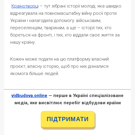
Країнотворці
– тут зібрані історії молоді, яка швидко
відреагувала на повномасштабну війну росії проти
України і налагодила допомогу: військовим,
переселенцям, тваринам; а ще – історії тих, хто
бореться на фронті, і тих, хто віддали своє життя за
нашу країну.
Кожен може подати на цю платформу власний
проєкт, власну історію, щоб про них дізналися
якомога більше людей.
vidbudova.online
— перше в Україні спеціалізоване
медіа, яке висвітлює перебіг відбудови країни
ПІДТРИМАТИ