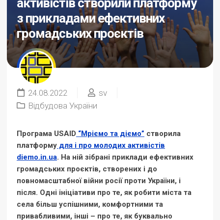
активістів створили платформу
з прикладами ефективних
громадських проєктів
24.08.2022
sv
Відбудова України
Програма USAID
“Мріємо та діємо”
створила
платформу
для і про молодих активістів
diemo.in.ua
. На ній зібрані приклади ефективних
громадських проєктів, створених і до
повномасштабної війни росії проти України, і
після. Одні ініціативи про те, як робити міста та
села більш успішними, комфортними та
привабливими, інші – про те, як буквально