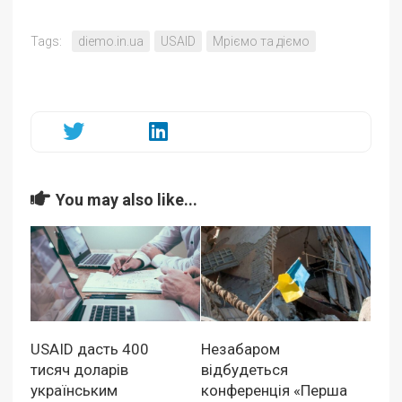
Tags:
diemo.in.ua
USAID
Мріємо та діємо
You may also like...
USAID дасть 400
Незабаром
тисяч доларів
відбудеться
українським
конференція «Перша