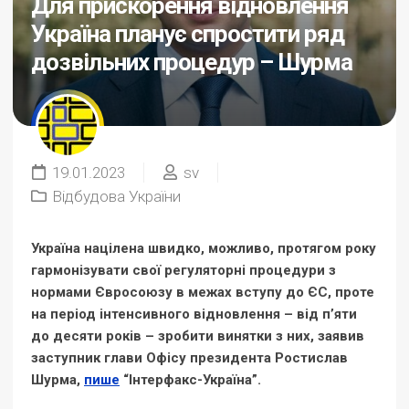
Для прискорення відновлення
Україна планує спростити ряд
дозвільних процедур – Шурма
19.01.2023
sv
Відбудова України
Україна націлена швидко, можливо, протягом року
гармонізувати свої регуляторні процедури з
нормами Євросоюзу в межах вступу до ЄС, проте
на період інтенсивного відновлення – від п’яти
до десяти років – зробити винятки з них, заявив
заступник глави Офісу президента Ростислав
Шурма,
пише
“Інтерфакс-Україна”.