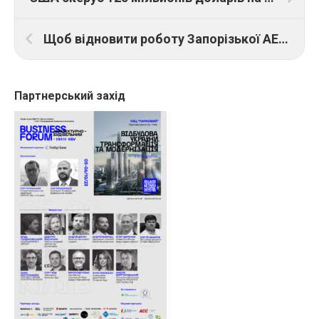
Щоб відновити роботу Запорізької АЕС після деокупації знадобиться мінімум два місяці
Партнерський захід