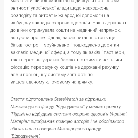
має стати широкомасштабна дискусія про форми
звітності української влади щодо надходжень,
розподілу та витрат міжнародної допомоги на
відбудову закладів охорони здоров’я. Наша держава і
до війни отримувала кошти на медичний напрямок,
звітуючи про це. Однак, зараз питання стоїть ще
більш гостро – зруйновано і пошкоджено десятки
закладів медичної сфери, а тому як західні партнери,
так і пересічні українці бажають отримати не тільки
фіксацію перерахунку коштів на державні рахунку,
але й повноцінну систему звітності по
вищезгаданому ключовому напрямку.
Стаття підготовлена StateWatch за підтримки
Міжнародного фонду “Відродження” у межах проекту
“Підзвітна відбудова системи охорони здоровʼя України”.
Матеріал відображає позицію авторів і не обов’язково
збігається з позицією Міжнародного фонду
“Відродження”.