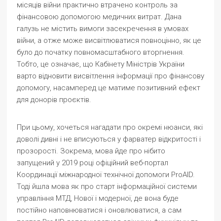
місяців війни практично втрачено контроль за
фінансовою допомогою медичних витрат. Дана
галузь не містить вимоги засекречення в умовах
війни, а отже може висвітлюватися повноцінно, як це
було до початку повномасштабного вторгнення.
Тобто, це означає, що Кабінету Міністрів України
варто відновити висвітлення інформації про фінансову
допомогу, насамперед це матиме позитивний ефект
для донорів проєктів.
При цьому, хочеться нагадати про окремі нюанси, які
доволі дивні і не вписуються у фарватер відкритості і
прозорості. Зокрема, мова йде про нібито
запущений у 2019 році офіційний веб-портал
Координації міжнародної технічної допомоги ProAID.
Тоді йшла мова як про старт інформаційної системи
управління МТД, Нової і модерної, де вона буде
постійно наповнюватися і оновлюватися, а сам