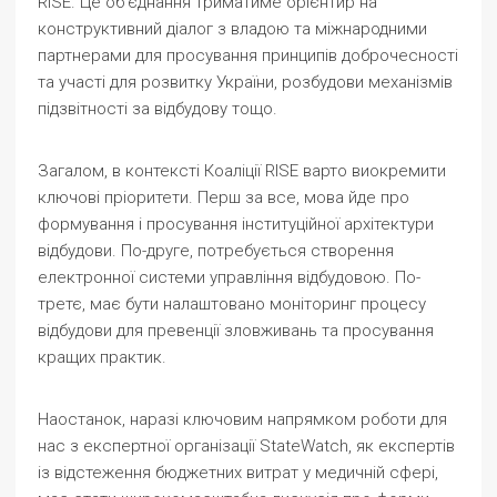
RISE. Це об’єднання триматиме орієнтир на
конструктивний діалог з владою та міжнародними
партнерами для просування принципів доброчесності
та участі для розвитку України, розбудови механізмів
підзвітності за відбудову тощо.
Загалом, в контексті Коаліції RISE варто виокремити
ключові пріоритети. Перш за все, мова йде про
формування і просування інституційної архітектури
відбудови. По-друге, потребується створення
електронної системи управління відбудовою. По-
третє, має бути налаштовано моніторинг процесу
відбудови для превенції зловживань та просування
кращих практик.
Наостанок, наразі ключовим напрямком роботи для
нас з експертної організації StateWatch, як експертів
із відстеження бюджетних витрат у медичній сфері,