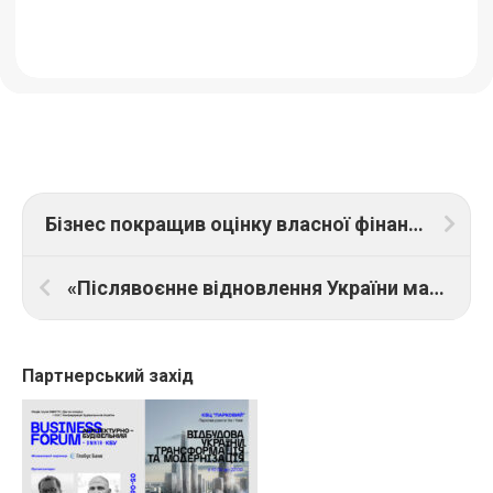
Бізнес покращив оцінку власної фінансової стійкості, — Європейська Бізнес Асоціація
«Післявоєнне відновлення України має відбуватись на засадах Європейського зеленого курсу», — нардеп Едуард Прощук
Партнерський захід