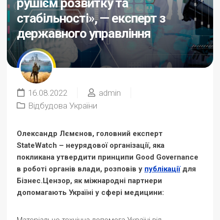
рушієм розвитку та
стабільності», — експерт з
державного управління
16.08.2022
admin
Відбудова України
Олександр Лємєнов, головний експерт
StateWatch – неурядової організації, яка
покликана утвердити принципи Good Governance
в роботі органів влади, розповів у
публікації
для
Бізнес.Цензор, як міжнародні партнери
допомагають Україні у сфері медицини: