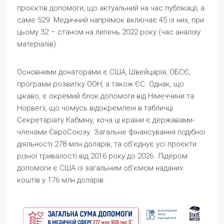
проєктів допомоги, що актуальний на час публікації, а
саме 529. Медичний напрямок включає 45 із них, при
цьому 32 – станом на липень 2022 року (час аналізу
матеріалів).
Основними донаторами є США, Швейцарія, ОБСЄ,
програми розвитку ООН, а також ЄС. Однак, що
цікаво, є окремий блок допомоги від Німеччини та
Норвегії, що чомусь відокремлені в табличці
Секретаріату Кабміну, хоча ці країни є державами-
членами ЄвроСоюзу. Загальне фінансування подібної
діяльності 278 млн доларів, та об’єднує усі проєкти
різної тривалості від 2016 року до 2026. Лідером
допомоги є США із загальним об’ємом наданих
коштів у 176 млн доларів.