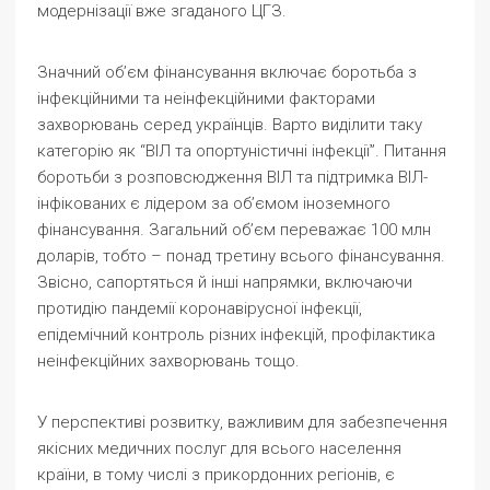
модернізації вже згаданого ЦГЗ.
Значний об’єм фінансування включає боротьба з
інфекційними та неінфекційними факторами
захворювань серед українців. Варто виділити таку
категорію як “ВІЛ та опортуністичні інфекції”. Питання
боротьби з розповсюдження ВІЛ та підтримка ВІЛ-
інфікованих є лідером за об’ємом іноземного
фінансування. Загальний об’єм переважає 100 млн
доларів, тобто – понад третину всього фінансування.
Звісно, сапортяться й інші напрямки, включаючи
протидію пандемії коронавірусної інфекції,
епідемічний контроль різних інфекцій, профілактика
неінфекційних захворювань тощо.
У перспективі розвитку, важливим для забезпечення
якісних медичних послуг для всього населення
країни, в тому числі з прикордонних регіонів, є