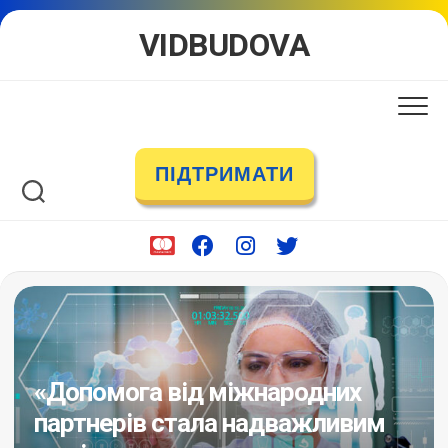
Skip
VIDBUDOVA
to
content
ПІДТРИМАТИ
«Допомога від міжнародних
партнерів стала надважливим