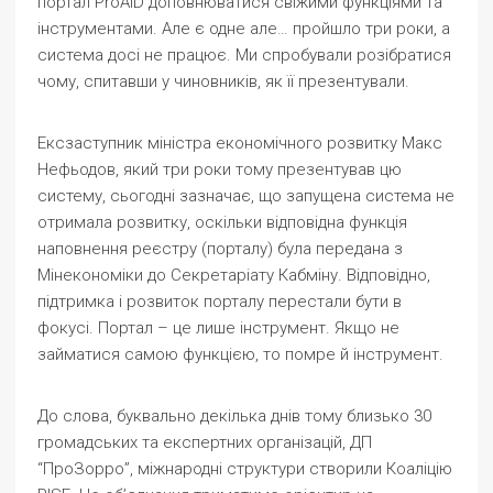
портал ProAID доповнюватися свіжими функціями та
інструментами. Але є одне але… пройшло три роки, а
система досі не працює. Ми спробували розібратися
чому, спитавши у чиновників, як її презентували.
Ексзаступник міністра економічного розвитку Макс
Нефьодов, який три роки тому презентував цю
систему, сьогодні зазначає, що запущена система не
отримала розвитку, оскільки відповідна функція
наповнення реєстру (порталу) була передана з
Мінекономіки до Секретаріату Кабміну. Відповідно,
підтримка і розвиток порталу перестали бути в
фокусі. Портал – це лише інструмент. Якщо не
займатися самою функцією, то помре й інструмент.
До слова, буквально декілька днів тому близько 30
громадських та експертних організацій, ДП
“ПроЗорро”, міжнародні структури створили Коаліцію