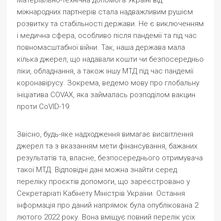
Матеріально-технічна допомога Україні від
міжнародних партнерів стала надважливим рушієм
розвитку та стабільності держави. Не є виключенням
і медична сфера, особливо після пандемії та під час
повномасштабної війни. Так, наша держава мала
кілька джерел, що надавали кошти чи безпосередньо
ліки, обладнання, а також іншу МТД під час пандемії
коронавірусу. Зокрема, ведемо мову про глобальну
ініціатива COVAX, яка займалась розподілом вакцин
проти CoVID-19.
Звісно, будь-яке надходження вимагає висвітлення
джерел та з вказанням мети фінансування, бажаних
результатів та, власне, безпосереднього отримувача
такої МТД. Відповідні дані можна знайти серед
переліку проєктів допомоги, що зареєстровано у
Секретаріаті Кабінету Міністрів України. Остання
інформація про даний напрямок була опублікована 2
лютого 2022 року. Вона вміщує повний перелік усіх