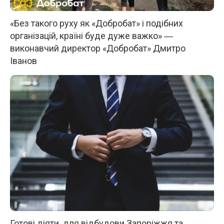
«Без такого руху як «Добробат» і подібних
організацій, країні буде дуже важко» ―
виконавчий директор «Добробат» Дмитро
Іванов
Готові діяти для відбудови Запоріжжя та