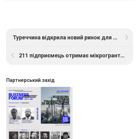
Туреччина відкрила новий ринок для експорту української продукції
211 підприємець отримає мікрогранти на 50 млн грн у шостій хвилі програми “Власна справа”
Партнерський захід