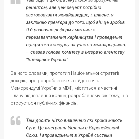
Там біда. І ця біда лікується за зрозумілим
рецептом, але цей рецепт потрібно
застосовувати якнайшвидше, і, власне, я
закликаю прем’єра до того, щоб він це зробив…
Я б розпочав реформу митниці з
перезавантаження керівництва і проведення
відкритого конкурсу за участю міжнародників,
– сказав голова комітету в інтерв’ю агентству
“Інтерфакс-Україна”.
За його словами, прототип Національної стратегії
доходів, про розроблення якої йдеться в
Меморандумі України з МВФ, міститься в частині
Плану відновлення країни, розробленому рік тому, що
стосується публічних фінансів.
Там досить чітко визначено які кроки мають
бути. Це інтеграція України в Європейський
Союз. І впровадження в Україні системи