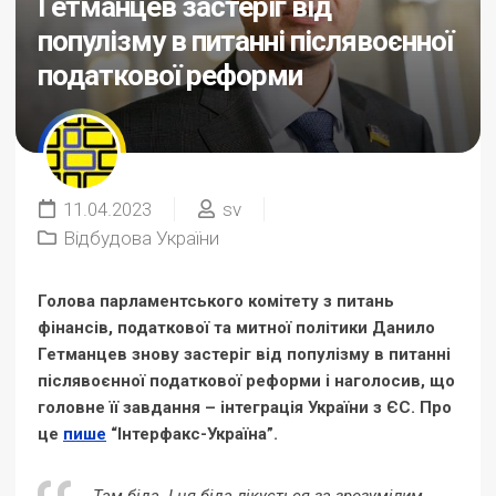
Гетманцев застеріг від
популізму в питанні післявоєнної
податкової реформи
11.04.2023
sv
Відбудова України
Голова парламентського комітету з питань
фінансів, податкової та митної політики Данило
Гетманцев знову застеріг від популізму в питанні
післявоєнної податкової реформи і наголосив, що
головне її завдання – інтеграція України з ЄС. Про
це
пише
“Інтерфакс-Україна”.