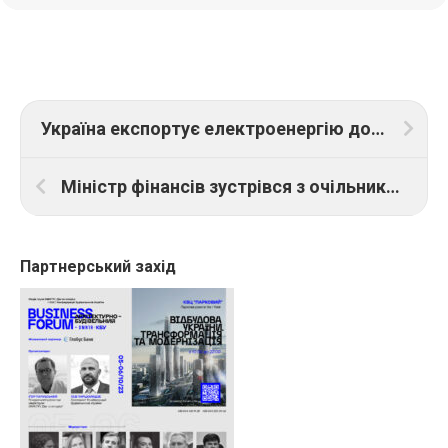
Україна експортує електроенергію до Молдови та Польщі: енергосистема працює з профіцитом
Міністр фінансів зустрівся з очільником Міжнародної фінансової корпорації: говорили про відновлення та бізнес
Партнерський захід