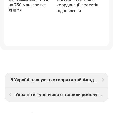
на 750 млн: проєкт
координації проєктів
SURGE
відновлення
В Україні планують створити хаб Академії Нового Європейського Баугаузу
Україна й Туреччина створили робочу групу з відбудови: пріоритетні напрямки співпраці (ФОТО)