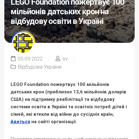
LEGO Foundation пожертвує 100
мільйонів датських крон на
відбудову освіти в Україні
05.09.2022
sv
Відбудова України
LEGO Foundation пожертвує 100 мільйонів
датських крон (приблизно 13,6 мільйонів доларів
США) на підтримку реабілітації та відбудову
системи освіти в Україні та освітніх потреб дітей і
сімей, які втекли від війни до сусідніх країн,
йдеться
на сайті організації.