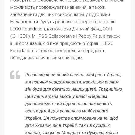
Пожертва спрямована на те, щоб українські діти мали
можливість продовжувати навчання, а також
забезпечити для них психосоціальну підтримки.
Надані кошти будуть розподілені через партнерів
LEGO Foundation, включаючи Дитячий фонд ООН
(ЮНІСЕФ), MHPSS Collaborative і Peppy Pals, а також
інші організації, які вже працюють в Україні. LEGO
Foundation також безпосередньо передасть
обладнання навчальним закладам.
Розпочинаючи новий навчальний рік в Україні,
ми повинні усвідомлювати, наскільки різним
він буде для багатьох наших дітей. Традиційно
цей день відзначають у класі «Першим
дзвоником», який підкреслює важливість
освіти дітей для успішного майбутнього
України. Ця пожертва спрямована на те, щоб
діти України, як в Україні, так і в сусідніх
країнах, таких як Молдова та Румунія, могли