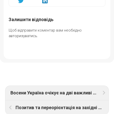
Залишити відповідь
Щоб відправити коментар вам необхідно
авторизуватись
.
Восени Україна очікує на дві важливі події щодо фінансуванна відбудови
Позитив та переорієнтація на західні ринки: як працюють ІТ-компанії прифронтових обласних центрів