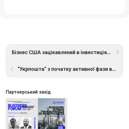
Бізнес США зацікавлений в інвестиціях у проєкти відбудови України – Мінекономіки
“Укрпошта” з початку активної фази війни відновила 90% обсягу експорту та 35% імпорту
Партнерський захід