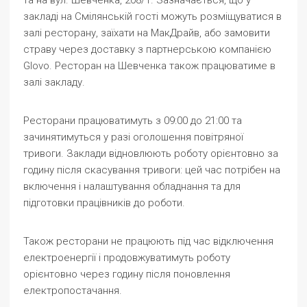
та на вул. Шевченка, 208/1. Зазначається, що у
закладі на Смілянській гості можуть розміщуватися в
залі ресторану, заїхати на МакДрайв, або замовити
страву через доставку з партнерською компанією
Glovo. Ресторан на Шевченка також працюватиме в
залі закладу.
Ресторани працюватимуть з 09:00 до 21:00 та
зачинятимуться у разі оголошення повітряної
тривоги. Заклади відновлюють роботу орієнтовно за
годину після скасування тривоги: цей час потрібен на
включення і налаштування обладнання та для
підготовки працівників до роботи.
Також ресторани не працюють під час відключення
електроенергії і продовжуватимуть роботу
орієнтовно через годину після поновлення
електропостачання.