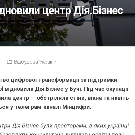
дновили центр Дія.Бізнес
Відбудова України
тво цифрової трансформації за підтримки
l відновила Дія.Бізнес у Бучі. Під час окупації
ила центр — обстріляла стіни, вікна та навіть
ься у телеграм-каналі Мінцифри.
три Дія.Бізнес були просторами, в яких українці
зоплатні консультації, відвідати освітні події