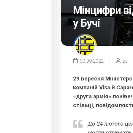
Мінцифри ві
у Бучі
30.09.2022
sv
29 вересня Міністерс
компаній Visa й Caparo
«друга армія» понівеч
стільці, повідомляєт
До 24 лютого цен
могли отримати бе