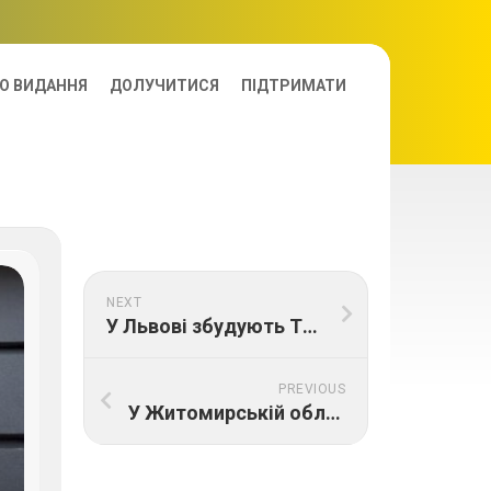
О ВИДАННЯ
ДОЛУЧИТИСЯ
ПІДТРИМАТИ
NEXT
У Львові збудують ТЕЦ на трісці – забезпечить чверть потреб міста у теплі
PREVIOUS
У Житомирс­ькій області запустили новий завод з виробництва щебеня