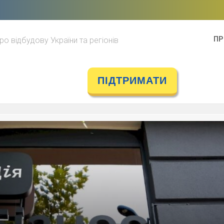
ПР
ро відбудову України та регіонів
ПІДТРИМАТИ