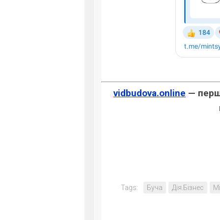
vidbudova.online
— перше
Tags:
Буча
Дія.Бізнес
М