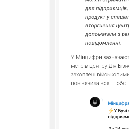
для підприємців,
продукт у спеціа
вторгнення центр
допомагали з рел
повідомленні.
У Мінцифри зазначають
метрів центру Дія.Бізн
захоплені військовими
понівечила все — обстрі