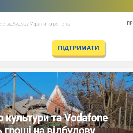
ПР
ро відбудову України та регіонів
ПІДТРИМАТИ
о культури та Vodafone
 гроші на відбудову