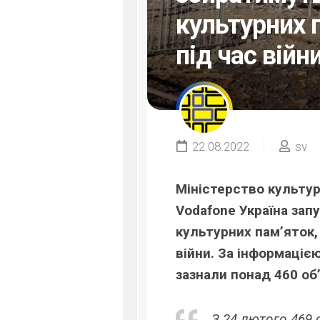
культурних 
під час війн
22.08.2022
sv
Міністерство культур
Vodafone Україна зап
культурних пам’яток,
війни. За інформаціє
зазнали понад 460 об
З 24 лютого 469 