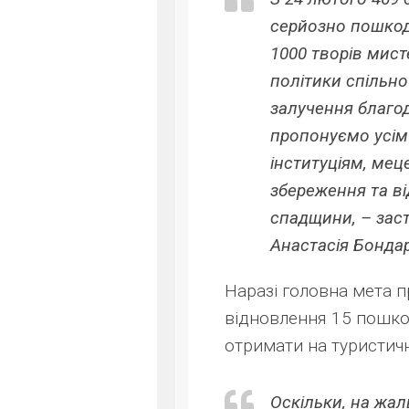
серйозно пошкод
1000 творів мист
політики спільно
залучення благод
пропонуємо усім
інституціям, ме
збереження та ві
спадщини, – заст
Анастасія Бонда
Наразі головна мета п
відновлення 15 пошко
отримати на туристич
Оскільки, на жал