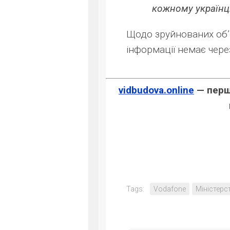
кожному українц
Щодо зруйнованих об’є
інформації немає через
vidbudova.online
— перше
Tags:
Vodafone
Міністерс