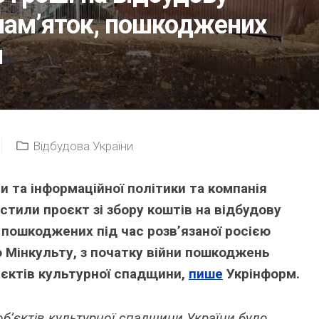
пам’яток, пошкоджених
и
Відбудова України
и та інформаційної політики та компанія
устили проєкт зі збору коштів на відбудову
 пошкоджених під час розв’язаної росією
ю Мінкульту, з початку війни пошкоджень
’єктів культурної спадщини,
пише
Укрінформ.
об’єктів культурної спадщини України було