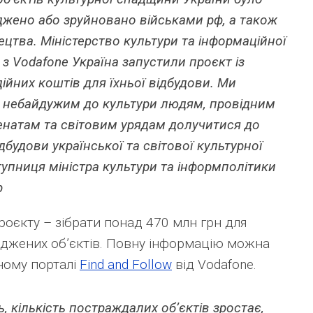
жено або зруйновано військами рф, а також
ецтва. Міністерство культури та інформаційної
 з Vodafone Україна запустили проєкт із
ійних коштів для їхньої відбудови. Ми
 небайдужим до культури людям, провідним
ценатам та світовим урядам долучитися до
дбудови української та світової культурної
упниця міністра культури та інформполітики
р
роєкту – зібрати понад 470 млн грн для
джених об’єктів. Повну інформацію можна
ному порталі
Find and Follow
від Vodafone.
ь, кількість постраждалих об’єктів зростає,