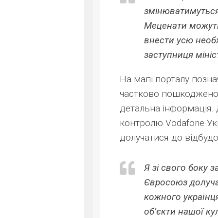
змінюватимуться 
Меценати можуть
внести усю необх
заступниця мініс
На мапі порталу позна
частково пошкоджено 
детальна інформація. 
контролю Vodafone Ук
долучатися до відбудо
Я зі свого боку 
Євросоюз долуча
кожного українц
об’єкти нашої ку