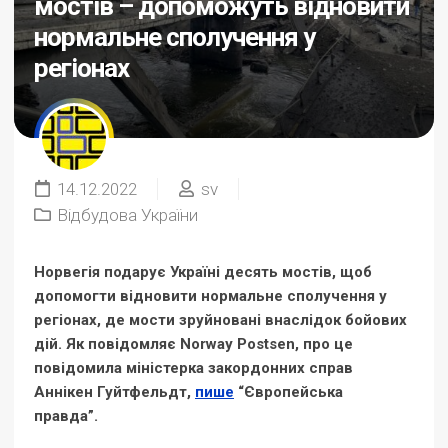
мостів – допоможуть відновити
нормальне сполучення у
регіонах
14.12.2022
sv
Відбудова України
Норвегія подарує Україні десять мостів, щоб
допомогти відновити нормальне сполучення у
регіонах, де мости зруйновані внаслідок бойових
дій. Як повідомляє Norway Postsen, про це
повідомила міністерка закордонних справ
Аннікен Гуйтфельдт,
пише
“Європейська
правда”.