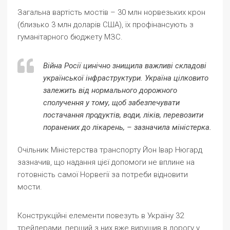
Загальна вартість мостів – 30 млн норвезьких крон
(близько 3 млн доларів США), їх профінансують з
гуманітарного бюджету МЗС.
Війна Росії цинічно знищила важливі складові
української інфраструктури. Україна цілковито
залежить від нормального дорожного
сполучення у тому, щоб забезпечувати
постачання продуктів, води, ліків, перевозити
поранених до лікарень, – зазначила міністерка.
Очільник Міністерства транспорту Йон Івар Нюгард
зазначив, що надання цієї допомоги не вплине на
готовність самої Норвегії за потреби відновити
мости.
Конструкційні елементи повезуть в Україну 32
трейлерами, перший з них вже вирушив в дорогу у