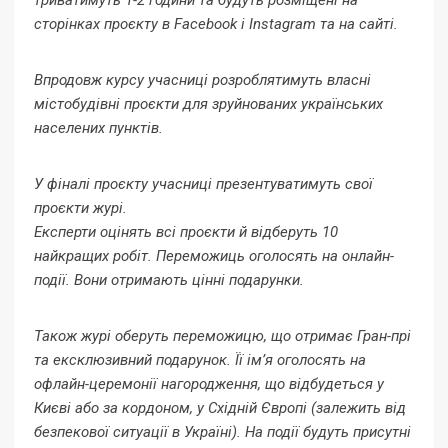
триватимуть 1-2 години та будуть розміщені на
сторінках проєкту в Facebook і Instagram та на сайті.
Впродовж курсу учасниці розроблятимуть власні
містобудівні проєкти для зруйнованих українських
населених пунктів.
У фіналі проєкту учасниці презентуватимуть свої
проєкти журі.
Експерти оцінять всі проєкти й відберуть 10
найкращих робіт. Переможиць оголосять на онлайн-
події. Вони отримають цінні подарунки.
Також журі оберуть переможицю, що отримає Гран-прі
та ексклюзивний подарунок. Її ім’я оголосять на
офлайн-церемонії нагородження, що відбудеться у
Києві або за кордоном, у Східній Європі (залежить від
безпекової ситуації в Україні). На події будуть присутні