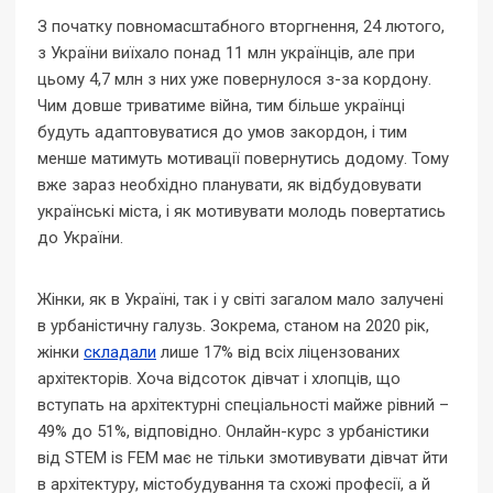
З початку повномасштабного вторгнення, 24 лютого,
з України виїхало понад 11 млн українців, але при
цьому 4,7 млн з них уже повернулося з-за кордону.
Чим довше триватиме війна, тим більше українці
будуть адаптовуватися до умов закордон, і тим
менше матимуть мотивації повернутись додому. Тому
вже зараз необхідно планувати, як відбудовувати
українські міста, і як мотивувати молодь повертатись
до України.
Жінки, як в Україні, так і у світі загалом мало залучені
в урбаністичну галузь. Зокрема, станом на 2020 рік,
жінки
складали
лише 17% від всіх ліцензованих
архітекторів. Хоча відсоток дівчат і хлопців, що
вступать на архітектурні спеціальності майже рівний –
49% до 51%, відповідно. Онлайн-курс з урбаністики
від STEM is FEM має не тільки змотивувати дівчат йти
в архітектуру, містобудування та схожі професії, а й