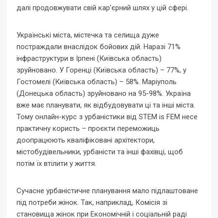
далі продовжувати свій кар’єрний шлях у цій сфері.
Українські міста, містечка та селища дуже
постраждали внаслідок бойових дій. Наразі 71%
інфраструктури в Ірпені (Київська область)
зруйновано. У Горенці (Київська область) – 77%, у
Гостомелі (Київська область) – 58%. Маріуполь
(Донецька область) зруйновано на 95-98%. Україна
вже має планувати, як відбудовувати ці та інші міста.
Тому онлайн-курс з урбаністики від STEM is FEM несе
практичну користь – проєкти переможиць
доопрацюють кваліфіковані архітектори,
містобудівельники, урбаністи та інші фахівці, щоб
потім їх втілити у життя.
Сучасне урбаністичне планування мало підлаштоване
під потреби жінок. Так, наприклад, Комісія зі
становища жінок при Економічній і соціальній раді