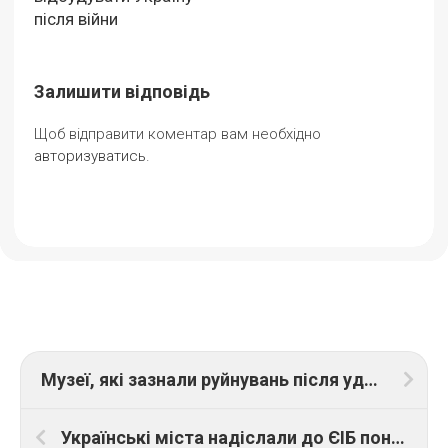
після війни
Залишити відповідь
Щоб відправити коментар вам необхідно
авторизуватись
.
Музеї, які зазнали руйнувань після ударів росіян по Києву, збирають гроші на відновлення. Як допомогти
Українські міста надіслали до ЄІБ понад 1000 заявок в межах «Програми з відновлення України»