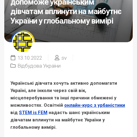
допоможе українським
дівчатам вплинути на майбутнє
України у глобальному вимірі
13.10.2022
sv
Відбудова України
Українські дівчата хочуть активно допомагати
Україні, але інколи через свій вік,
місцеперебування та інші причини обмежені у
можливостях. Освітній
онлайн-курс з урбаністики
від
STEM is FEM
надасть шанс українським
дівчатам вплинути на майбутнє України у
глобальному вимірі.