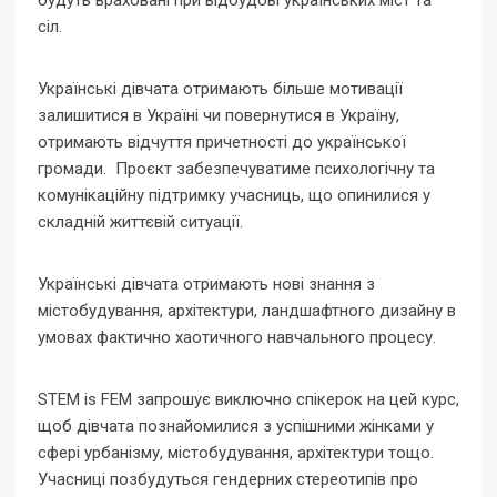
будуть враховані при відбудові українських міст та
сіл.
Українські дівчата отримають більше мотивації
залишитися в Україні чи повернутися в Україну,
отримають відчуття причетності до української
громади.
Проєкт забезпечуватиме психологічну та
комунікаційну підтримку учасниць, що опинилися у
складній життєвій ситуації.
Українські дівчата отримають нові знання з
містобудування, архітектури, ландшафтного дизайну в
умовах фактично хаотичного навчального процесу.
STEM is FEM запрошує виключно спікерок на цей курс,
щоб дівчата познайомилися з успішними жінками у
сфері урбанізму, містобудування, архітектури тощо.
Учасниці позбудуться гендерних стереотипів про