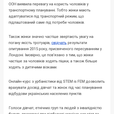
ООН виявила перевагу на користь чоловіків у
транспортному плануванні. Тобто жінки мають
адаптуватися під транспортний режим, що
підлаштований саме під потреби чоловіків.
Також жінки значно частіше звертають увагу на
погану якість тротуарів,
свідчать
результати
опитування 2015 року, присвяченого пересуванням у
Лондоні. Імовірно, це пов’язано з тим, що жінки
частіше за чоловіків ходять пішки, а також більше
ходять з дитячими візками.
Онлайн-курс з урбаністики від STEM is FEM дозволить
врахувати досвід дівчат та жінок під час планування
відбудови українських населених пунктів.
Голоси дівчат, етнічних груп та людей з інвалідністю