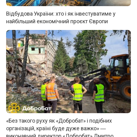
Відбудова України: хто і як інвестуватиме у
найбільший економічний проєкт Європи
«Без такого руху як «Добробат» і подібних
організацій, країні буде дуже важко» ―
виконавчий директор «Добробат» Дмитро