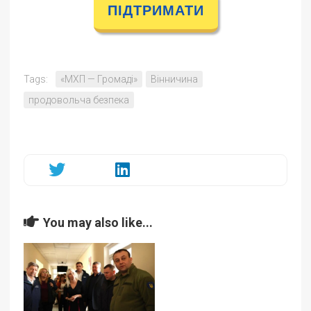
ПІДТРИМАТИ
Tags:
«МХП — Громаді»
Вінничина
продовольча безпека
You may also like...