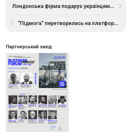
Лондонська фірма подарує українцям тисячі мобільних телефонів на сонячних батареях
“Підмога” перетворилась на платформу для пошуку волонтерів із розгрібання завалів та відбудови будинків
Партнерський захід