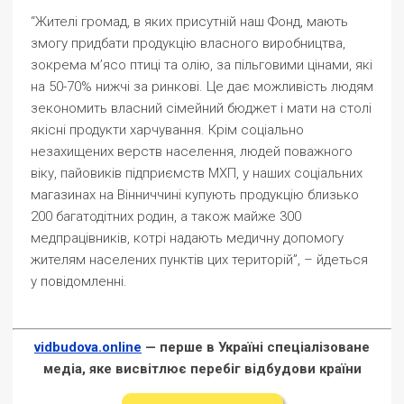
“Жителі громад, в яких присутній наш Фонд, мають
змогу придбати продукцію власного виробництва,
зокрема м’ясо птиці та олію, за пільговими цінами, які
на 50-70% нижчі за ринкові. Це дає можливість людям
зекономить власний сімейний бюджет і мати на столі
якісні продукти харчування. Крім соціально
незахищених верств населення, людей поважного
віку, пайовиків підприємств МХП, у наших соціальних
магазинах на Вінниччині купують продукцію близько
200 багатодітних родин, а також майже 300
медпрацівників, котрі надають медичну допомогу
жителям населених пунктів цих територій”, – йдеться
у повідомленні.
vidbudova.online
— перше в Україні спеціалізоване
медіа, яке висвітлює перебіг відбудови країни