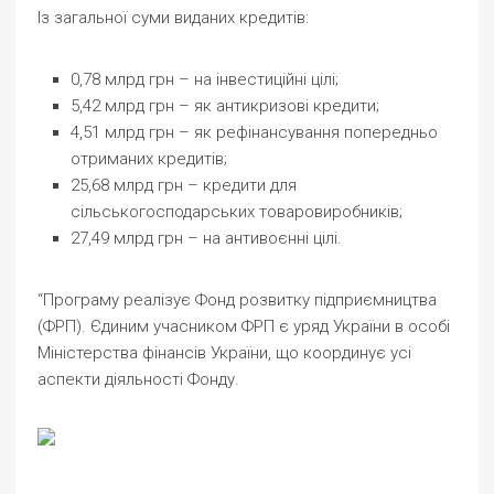
Із загальної суми виданих кредитів:
0,78 млрд грн – на інвестиційні цілі;
5,42 млрд грн – як антикризові кредити;
4,51 млрд грн – як рефінансування попередньо
отриманих кредитів;
25,68 млрд грн – кредити для
сільськогосподарських товаровиробників;
27,49 млрд грн – на антивоєнні цілі.
“Програму реалізує Фонд розвитку підприємництва
(ФРП). Єдиним учасником ФРП є уряд України в особі
Міністерства фінансів України, що координує усі
аспекти діяльності Фонду.