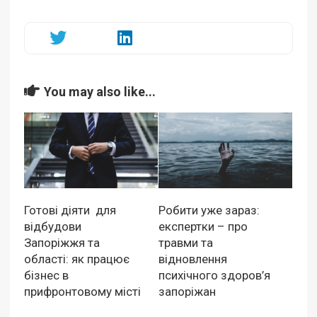
You may also like...
Готові діяти для
Робити уже зараз:
відбудови
експертки – про
Запоріжжя та
травми та
області: як працює
відновлення
бізнес в
психічного здоров’я
прифронтовому місті
запоріжан