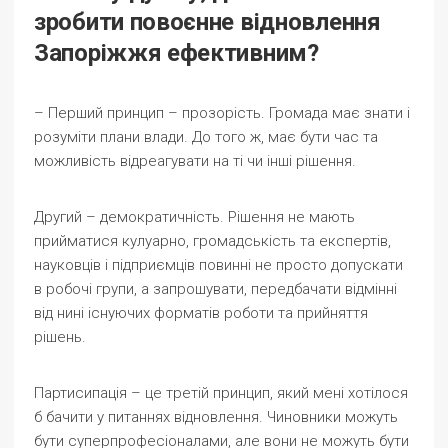
зробити повоєнне відновлення
Запоріжжя ефективним?
– Перший принцип – прозорість. Громада має знати і
розуміти плани влади. До того ж, має бути час та
можливість відреагувати на ті чи інші рішення.
Другий – демократичність. Рішення не мають
прийматися кулуарно, громадськість та експертів,
науковців і підприємців повинні не просто допускати
в робочі групи, а запрошувати, передбачати відмінні
від нині існуючих форматів роботи та прийняття
рішень.
Партисипація – це третій принцип, який мені хотілося
б бачити у питаннях відновлення. Чиновники можуть
бути суперпрофесіоналами, але вони не можуть бути