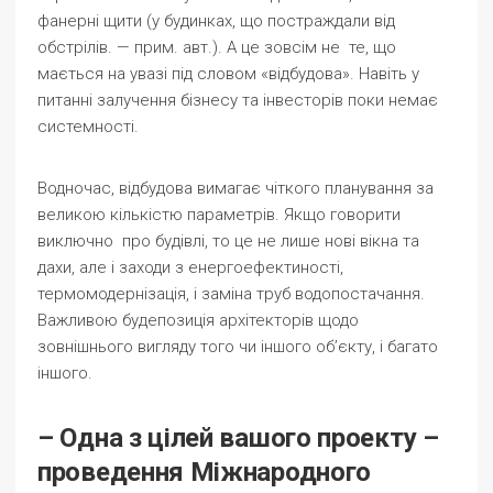
фанерні щити
(у будинках, що постраждали від
обстрілів. — прим. авт.)
. А це зовсім не те, що
мається на увазі під словом «відбудова». Навіть у
питанні залучення бізнесу та інвесторів поки немає
системності.
Водночас, відбудова вимагає чіткого планування за
великою кількістю параметрів. Якщо говорити
виключно про будівлі, то це не лише нові вікна та
дахи, але і заходи з енергоефектиності,
термомодернізація, і заміна труб водопостачання.
Важливою будепозиція архітекторів щодо
зовнішнього вигляду того чи іншого об’єкту, і багато
іншого.
– Одна з цілей вашого проекту –
проведення Міжнародного