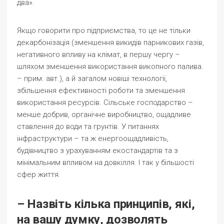
два».
Якщо говорити про підприємства, то це не тільки
декарбонізація
(зменшення викидів парникових газів,
негативного впливу на клімат, в першу чергу –
шляхом зменшення використання викопного палива.
– прим. авт.)
, а й загалом новіші технології,
збільшення ефективності роботи та зменшення
використання ресурсів. Сільське господарство –
менше добрив, органічне виробництво, ощадливе
ставлення до води та грунтів. У питаннях
інфраструктури – та ж енергоощадливість,
будівництво з урахуванням екостандартів та з
мінімальним впливом на довкілля. І так у більшості
сфер життя.
– Назвіть кілька принципів, які,
на вашу думку, дозволять