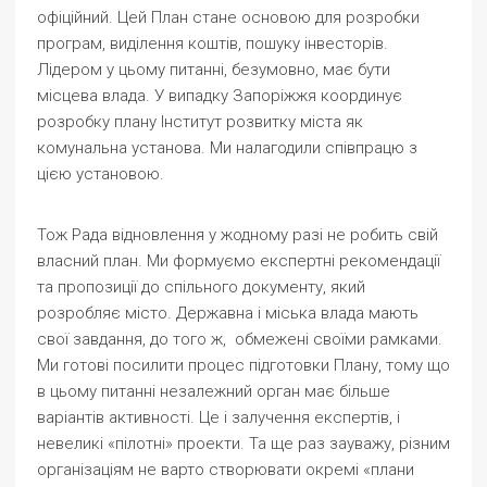
офіційний. Цей План стане основою для розробки
програм, виділення коштів, пошуку інвесторів.
Лідером у цьому питанні, безумовно, має бути
місцева влада. У випадку Запоріжжя координує
розробку плану Інститут розвитку міста як
комунальна установа. Ми налагодили співпрацю з
цією установою.
Тож Рада відновлення у жодному разі не робить свій
власний план. Ми формуємо експертні рекомендації
та пропозиції до спільного документу, який
розробляє місто. Державна і міська влада мають
свої завдання, до того ж, обмежені своїми рамками.
Ми готові посилити процес підготовки Плану, тому що
в цьому питанні незалежний орган має більше
варіантів активності. Це і залучення експертів, і
невеликі «пілотні» проекти. Та ще раз зауважу, різним
організаціям не варто створювати окремі «плани