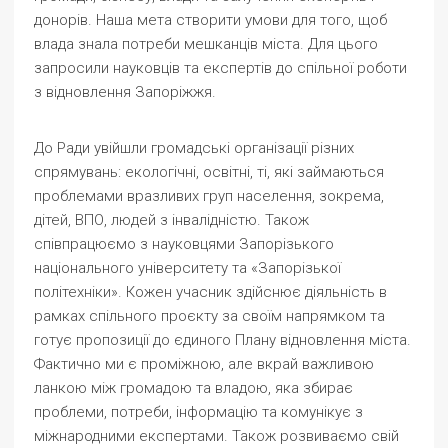
донорів. Наша мета створити умови для того, щоб
влада знала потреби мешканців міста. Для цього
запросили науковців та експертів до спільної роботи
з відновлення Запоріжжя.
До Ради увійшли громадські організації різних
спрямувань: екологічні, освітні, ті, які займаються
проблемами вразливих груп населення, зокрема,
дітей, ВПО, людей з інвалідністю. Також
співпрацюємо з науковцями Запорізького
національного університету та «Запорізької
політехніки». Кожен учасник здійснює діяльність в
рамках спільного проєкту за своїм напрямком та
готує пропозиції до єдиного Плану відновлення міста.
Фактично ми є проміжною, але вкрай важливою
ланкою між громадою та владою, яка збирає
проблеми, потреби, інформацію та комунікує з
міжнародними експертами. Також розвиваємо свій