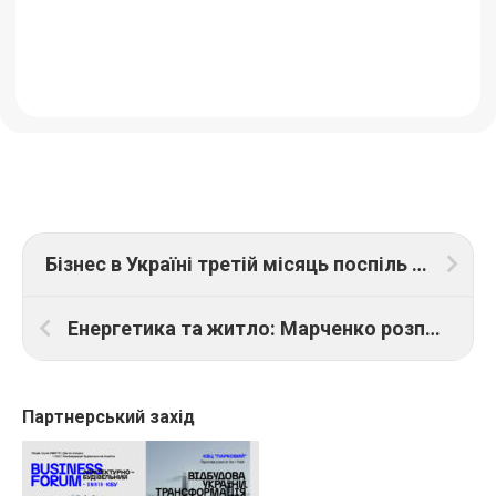
Бізнес в Україні третій місяць поспіль позитивно оцінив поточні результати своєї діяльності
Енергетика та житло: Марченко розповів про пріоритети відбудови
Партнерський захід