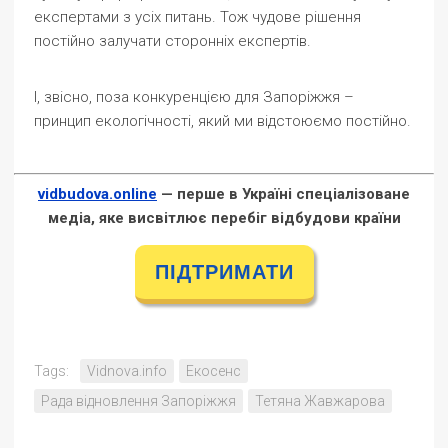
експертами з усіх питань. Тож чудове рішення
постійно залучати сторонніх експертів.
І, звісно, поза конкуренцією для Запоріжжя –
принцип екологічності, який ми відстоюємо постійно.
vidbudova.online
— перше в Україні спеціалізоване
медіа, яке висвітлює перебіг відбудови країни
ПІДТРИМАТИ
Tags:
Vidnova.info
Екосенс
Рада відновлення Запоріжжя
Тетяна Жавжарова