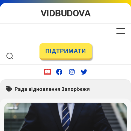
Skip
VIDBUDOVA
to
content
ПІДТРИМАТИ
Рада відновлення Запоріжжя