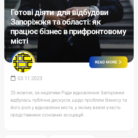
Готові діяти для відбудови
Запоріжжя та області: як
працює бізнес в прифронтовому
місті
READ MORE
03.11.2023
25 жовтня, за ініціативи Ради відновлення Запоріжжя
відбулась публічна дискусія, щодо проблем бізнесу та
його ролі у відновленні міста, у якому взяли участь
представники основних асоціацій...